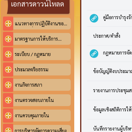
เอกสารดาวน์โหลด
คู่มือการบำรุงร
แนวทางการปฏิบัติงานของ
เจ้าหน้าที่ (คู่มือการปฏิบัติ
ประกาศ/คำสั่ง
งาน)
มาตรฐานการให้บริการ
(คู่มือประชาชน)
กฎหมายการจัดต
ประกาศองค์
ระเบียบ / กฏหมาย
คำสั่งแต่งตั้
ประมวลจริยธรรม
ข้อบัญญัติงบประมา
งานกิจการสภา
ข้อบัญญัต
รายงานการประชุมสภ
งานตรวจสอบภายใน
ข้อบัญญัต
ข้อมูลเชิงสถิติการให
ปี 2566
งานควบคุมภายใน
สถิติการจด
1. ร
บันทึกรายงานผู้บริห
การบริหารจัดการความเสี่ยง