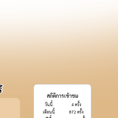
ประจำปีงบประมาณ พ.ศ.2567
68
้
มาณ พ.ศ. 2568
สถิติการเข้าชม
วันนี้
4 ครั้ง
เดือนนี้
872 ครั้ง