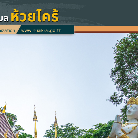
ห้วยไคร้
บล
nization
www.huaikrai.go.th